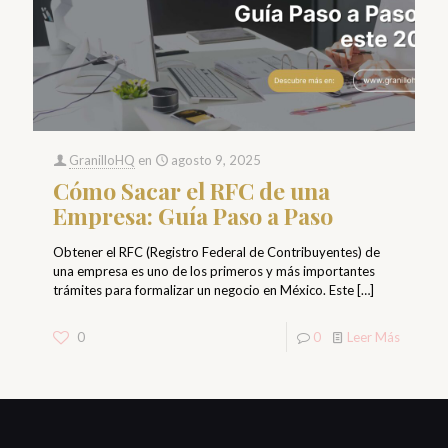
GranilloHQ
en
agosto 9, 2025
Cómo Sacar el RFC de una
Empresa: Guía Paso a Paso
Obtener el RFC (Registro Federal de Contribuyentes) de
una empresa es uno de los primeros y más importantes
trámites para formalizar un negocio en México. Este
[…]
0
0
Leer Más