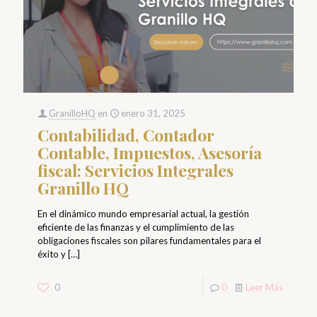
GranilloHQ
en
enero 31, 2025
Contabilidad, Contador
Contable, Impuestos, Asesoría
fiscal: Servicios Integrales
Granillo HQ
En el dinámico mundo empresarial actual, la gestión
eficiente de las finanzas y el cumplimiento de las
obligaciones fiscales son pilares fundamentales para el
éxito y
[…]
0
0
Leer Más