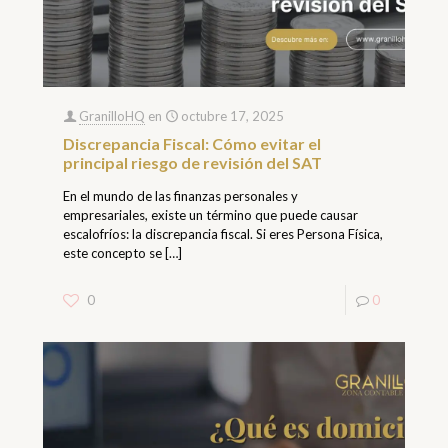
GranilloHQ
en
octubre 17, 2025
Discrepancia Fiscal: Cómo evitar el
principal riesgo de revisión del SAT
En el mundo de las finanzas personales y
empresariales, existe un término que puede causar
escalofríos: la discrepancia fiscal. Si eres Persona Física,
este concepto se
[…]
0
0