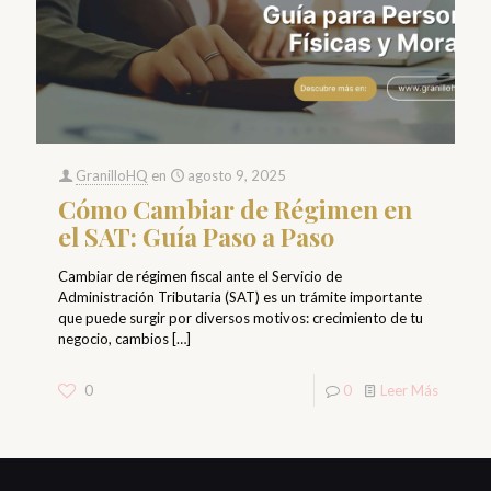
GranilloHQ
en
agosto 9, 2025
Cómo Cambiar de Régimen en
el SAT: Guía Paso a Paso
Cambiar de régimen fiscal ante el Servicio de
Administración Tributaria (SAT) es un trámite importante
que puede surgir por diversos motivos: crecimiento de tu
negocio, cambios
[…]
0
0
Leer Más