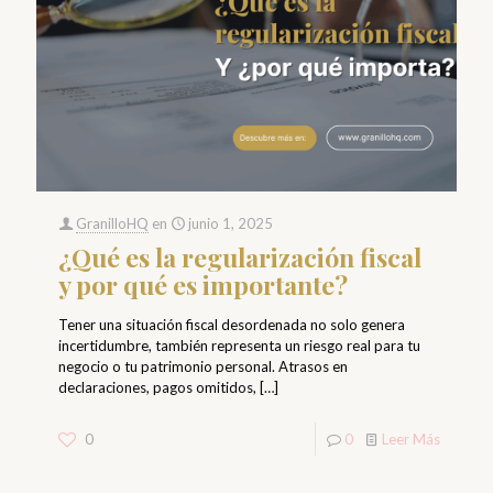
GranilloHQ
en
junio 1, 2025
¿Qué es la regularización fiscal
y por qué es importante?
Tener una situación fiscal desordenada no solo genera
incertidumbre, también representa un riesgo real para tu
negocio o tu patrimonio personal. Atrasos en
declaraciones, pagos omitidos,
[…]
0
0
Leer Más