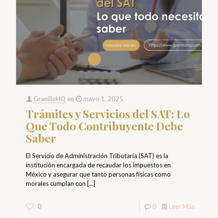
GranilloHQ
en
mayo 1, 2025
Trámites y Servicios del SAT: Lo
Que Todo Contribuyente Debe
Saber
El Servicio de Administración Tributaria (SAT) es la
institución encargada de recaudar los impuestos en
México y asegurar que tanto personas físicas como
morales cumplan con
[…]
0
0
Leer Más